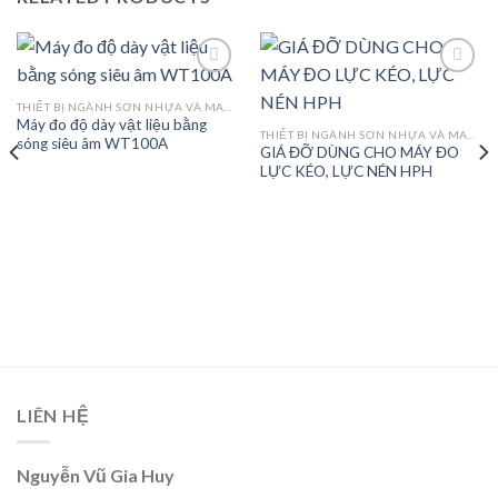
THIẾT BỊ NGÀNH SƠN NHỰA VÀ MAY MẶC
Máy đo độ dày vật liệu bằng
Add to
Add to
THIẾT BỊ NGÀNH SƠN NHỰA VÀ MAY MẶC
sóng siêu âm WT100A
wishlist
wishlist
GIÁ ĐỠ DÙNG CHO MÁY ĐO
LỰC KÉO, LỰC NÉN HPH
LIÊN HỆ
Nguyễn Vũ Gia Huy