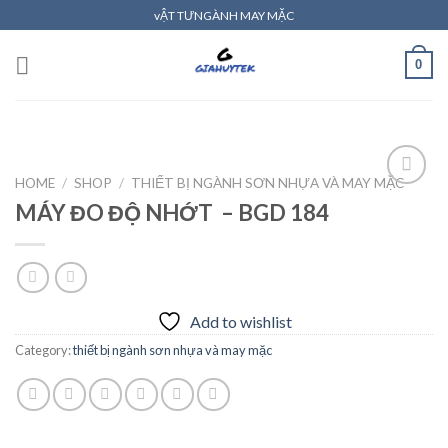
Skip
vẬT TƯNGÀNH MAY MẶC
to
content
0
HOME
/
SHOP
/
THIẾT BỊ NGÀNH SƠN NHỰA VÀ MAY MẶC
MÁY ĐO ĐỘ NHỚT – BGD 184
Add to
wishlist
Add to wishlist
Category:
thiết bị ngành sơn nhựa và may mặc