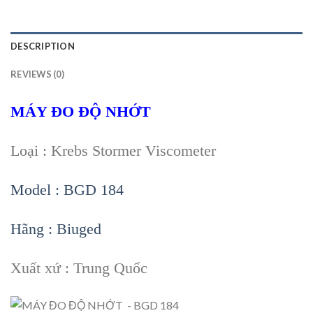
DESCRIPTION
REVIEWS (0)
MÁY ĐO Đ
Ộ
NH
Ớ
T
Loại : Krebs Stormer Viscometer
Model : BGD 184
Hãng : Biuged
Xuất xứ : Trung Quốc